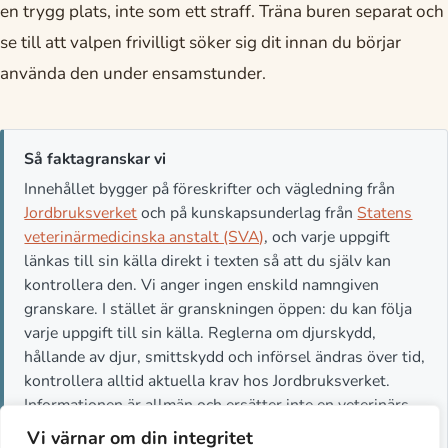
en trygg plats, inte som ett straff. Träna buren separat och
se till att valpen frivilligt söker sig dit innan du börjar
använda den under ensamstunder.
Så faktagranskar vi
Innehållet bygger på föreskrifter och vägledning från
Jordbruksverket
och på kunskapsunderlag från
Statens
veterinärmedicinska anstalt (SVA)
, och varje uppgift
länkas till sin källa direkt i texten så att du själv kan
kontrollera den. Vi anger ingen enskild namngiven
granskare. I stället är granskningen öppen: du kan följa
varje uppgift till sin källa. Reglerna om djurskydd,
hållande av djur, smittskydd och införsel ändras över tid,
kontrollera alltid aktuella krav hos Jordbruksverket.
Informationen är allmän och ersätter inte en veterinärs
bedömning. Är ditt djur sjukt eller skadat, kontakta
Vi värnar om din integritet