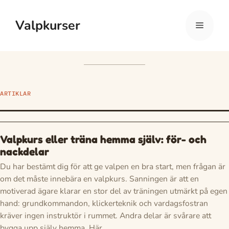
Hoppa
Valpkurser
till
Meny
innehåll
ARTIKLAR
Valpkurs eller träna hemma själv: för- och
nackdelar
Du har bestämt dig för att ge valpen en bra start, men frågan är
om det måste innebära en valpkurs. Sanningen är att en
motiverad ägare klarar en stor del av träningen utmärkt på egen
hand: grundkommandon, klickerteknik och vardagsfostran
kräver ingen instruktör i rummet. Andra delar är svårare att
bygga upp själv hemma. Här…