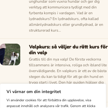
unghundar som vuxna hundar och ger dig
verktyg att kommunicera tydligt med din
fyrbenta kompis i vardagen. Vad är en
lydnadskurs? En lydnadskurs, ofta kallad
allmänlydnadskurs eller grundlydnad, är en
strukturerad kurs…
Valpkurs: så väljer du rätt kurs för
din valp
Grattis till din nya valp! De första veckorna
tillsammans är intensiva, roliga och ibland lite
överväldigande. En valpkurs är ett av de bästa
stegen du kan ta tidigt för att ge din hund en
trygg start i livet. Den här guiden hjälper dig
förstå vad en valpkurs innebär, när du ska
Vi värnar om din integritet
börja och hur du…
Vi använder cookies för att förbättra din upplevelse, visa
anpassat innehåll och analysera vår trafik. Genom att klicka